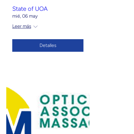
State of UOA
mié, 06 may
Leer más
Detalles