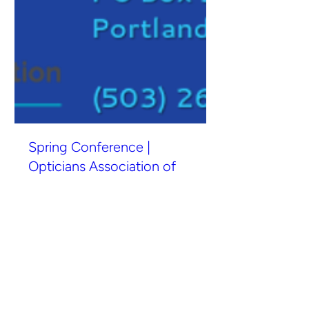
Spring Conference |
Opticians Association of
Oregon
vie, 01 may
Leer más
Detalles